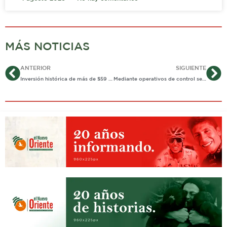
MÁS NOTICIAS
Ant
Si
ANTERIOR
SIGUIENTE
Inversión histórica de más de $59 mil millones para electrificar zonas rurales de Casanare
Mediante operativos de control se frena distribución de mezclas para granizados con licor presuntamente adulterado en Yopal