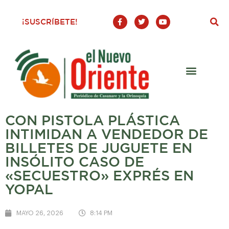
F
T
Y
¡SUSCRÍBETE!
a
w
o
c
i
u
e
t
t
b
t
u
o
e
b
o
r
e
k
-
f
CON PISTOLA PLÁSTICA
INTIMIDAN A VENDEDOR DE
BILLETES DE JUGUETE EN
INSÓLITO CASO DE
«SECUESTRO» EXPRÉS EN
YOPAL
MAYO 26, 2026
8:14 PM