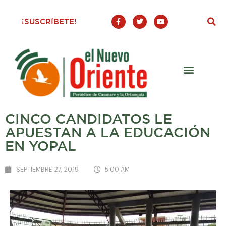
F
T
Y
¡SUSCRÍBETE!
a
w
o
c
i
u
e
t
t
b
t
u
o
e
b
o
r
e
k
-
f
CINCO CANDIDATOS LE
APUESTAN A LA EDUCACIÓN
EN YOPAL
SEPTIEMBRE 27, 2019
5:00 AM