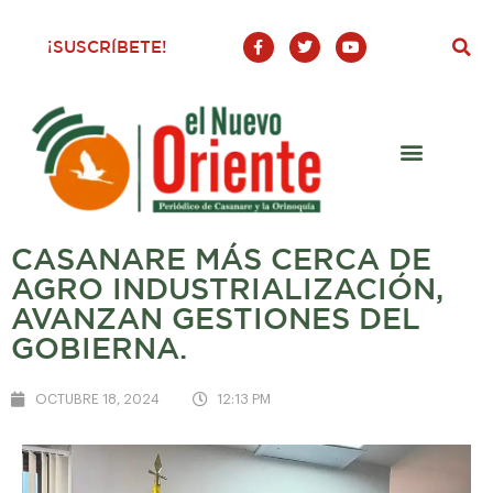
F
T
Y
¡SUSCRÍBETE!
a
w
o
c
i
u
e
t
t
b
t
u
o
e
b
o
r
e
k
-
f
CASANARE MÁS CERCA DE
AGRO INDUSTRIALIZACIÓN,
AVANZAN GESTIONES DEL
GOBIERNA.
OCTUBRE 18, 2024
12:13 PM