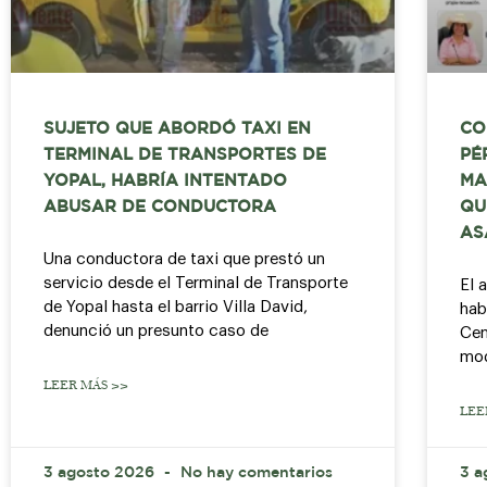
SUJETO QUE ABORDÓ TAXI EN
CO
TERMINAL DE TRANSPORTES DE
PÉ
YOPAL, HABRÍA INTENTADO
MA
ABUSAR DE CONDUCTORA
QU
AS
Una conductora de taxi que prestó un
servicio desde el Terminal de Transporte
El 
de Yopal hasta el barrio Villa David,
hab
denunció un presunto caso de
Cen
mod
LEER MÁS >>
LEE
3 agosto 2026
No hay comentarios
3 a