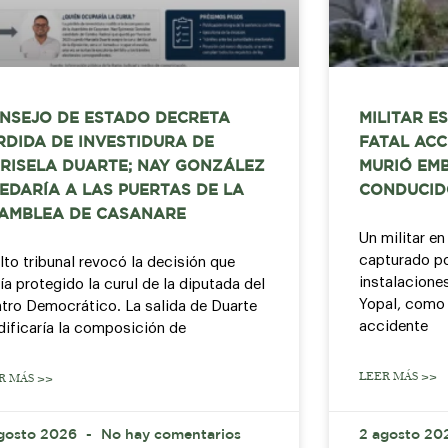
NSEJO DE ESTADO DECRETA
MILITAR E
RDIDA DE INVESTIDURA DE
FATAL ACC
RISELA DUARTE; NAY GONZÁLEZ
MURIÓ EMB
EDARÍA A LAS PUERTAS DE LA
CONDUCID
AMBLEA DE CASANARE
Un militar en
capturado por
alto tribunal revocó la decisión que
instalacione
ía protegido la curul de la diputada del
Yopal, como 
tro Democrático. La salida de Duarte
accidente
ificaría la composición de
LEER MÁS >>
R MÁS >>
gosto 2026
No hay comentarios
2 agosto 2