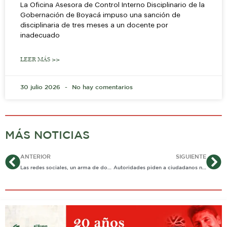
La Oficina Asesora de Control Interno Disciplinario de la
Gobernación de Boyacá impuso una sanción de
disciplinaria de tres meses a un docente por
inadecuado
LEER MÁS >>
30 julio 2026
No hay comentarios
MÁS NOTICIAS
Ant
Si
ANTERIOR
SIGUIENTE
Las redes sociales, un arma de doble filo.
Autoridades piden a ciudadanos no ceder a la extorsión