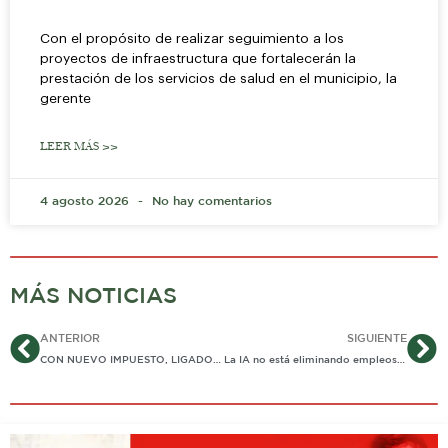
Con el propósito de realizar seguimiento a los
proyectos de infraestructura que fortalecerán la
prestación de los servicios de salud en el municipio, la
gerente
LEER MÁS >>
4 agosto 2026
No hay comentarios
MÁS NOTICIAS
Ant
Si
ANTERIOR
SIGUIENTE
CON NUEVO IMPUESTO, LIGADO AL CONSUMO DE ENERGÍA, LOS CASANAREÑOS FINANCIARÁN SISTEMA DE CÁMARAS DEL GOBIERNO ZORRO
La IA no está eliminando empleos: estos son los perfiles que más buscan las empresas en Colombia.