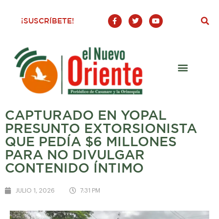
F
T
Y
¡SUSCRÍBETE!
a
w
o
c
i
u
e
t
t
b
t
u
o
e
b
o
r
e
k
-
f
CAPTURADO EN YOPAL
PRESUNTO EXTORSIONISTA
QUE PEDÍA $6 MILLONES
PARA NO DIVULGAR
CONTENIDO ÍNTIMO
JULIO 1, 2026
7:31 PM