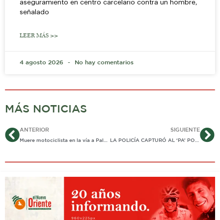
aseguramiento en centro carcelario contra un hombre,
señalado
LEER MÁS >>
4 agosto 2026
No hay comentarios
MÁS NOTICIAS
Ant
Si
ANTERIOR
SIGUIENTE
Muere motociclista en la vía a Palomas
LA POLICÍA CAPTURÓ AL ‘PA’ POR EL DELITO DE HURTO CALIFICADO Y AGRAVADO