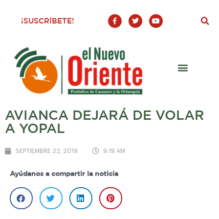
F
T
Y
¡SUSCRÍBETE!
a
w
o
c
i
u
e
t
t
b
t
u
o
e
b
o
r
e
k
-
f
AVIANCA DEJARÁ DE VOLAR
A YOPAL
SEPTIEMBRE 22, 2019
9:19 AM
Ayúdanos a compartir la noticia