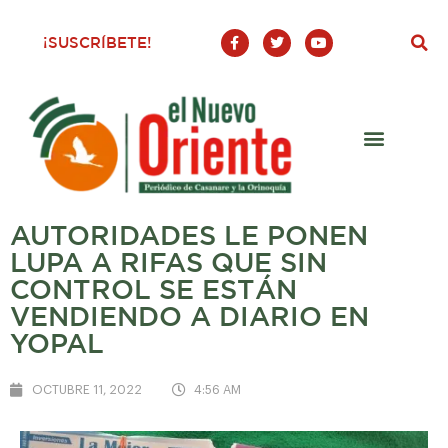
F
T
Y
¡SUSCRÍBETE!
a
w
o
c
i
u
e
t
t
b
t
u
o
e
b
o
r
e
k
-
f
AUTORIDADES LE PONEN
LUPA A RIFAS QUE SIN
CONTROL SE ESTÁN
VENDIENDO A DIARIO EN
YOPAL
OCTUBRE 11, 2022
4:56 AM