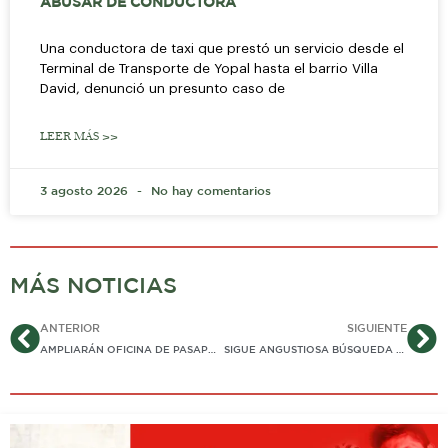
ABUSAR DE CONDUCTORA
Una conductora de taxi que prestó un servicio desde el
Terminal de Transporte de Yopal hasta el barrio Villa
David, denunció un presunto caso de
LEER MÁS >>
3 agosto 2026
No hay comentarios
MÁS NOTICIAS
Ant
Si
ANTERIOR
SIGUIENTE
AMPLIARÁN OFICINA DE PASAPORTES DE LA GOBERNACIÓN
SIGUE ANGUSTIOSA BÚSQUEDA DE PROFESORA INDÍGENA DESAPARECIDA EN EL RÍO ARIPORO