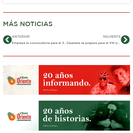
MÁS NOTICIAS
Ant
Si
ANTERIOR
SIGUIENTE
Empieza la convocatoria para el 32° Premio Cafam a la Mujer
Casanare se prepara para el VIII simulacro nacional