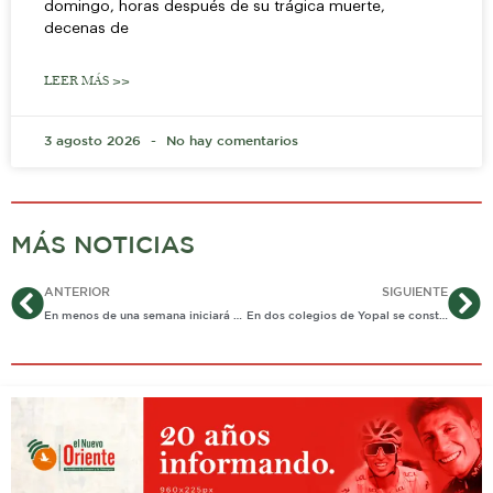
domingo, horas después de su trágica muerte,
decenas de
LEER MÁS >>
3 agosto 2026
No hay comentarios
MÁS NOTICIAS
Ant
Si
ANTERIOR
SIGUIENTE
En menos de una semana iniciará el pago de familias en acción
En dos colegios de Yopal se construirá infraestructura por más de 2 mil 600 millones