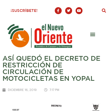
F
T
Y
¡SUSCRÍBETE!
a
w
o
c
i
u
e
t
t
b
t
u
o
e
b
o
r
e
k
-
f
ASÍ QUEDÓ EL DECRETO DE
RESTRICCIÓN DE
CIRCULACIÓN DE
MOTOCICLETAS EN YOPAL
DICIEMBRE 16, 2019
7:17 PM