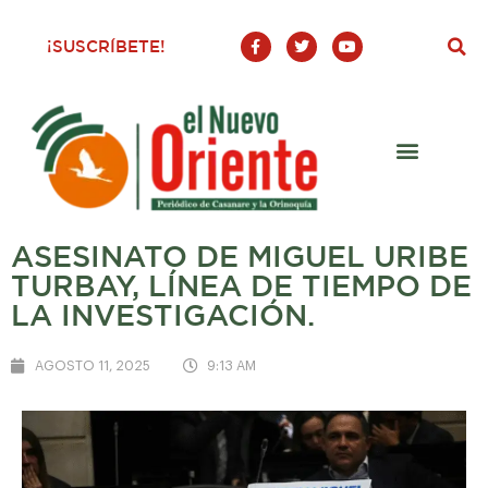
F
T
Y
¡SUSCRÍBETE!
a
w
o
c
i
u
e
t
t
b
t
u
o
e
b
o
r
e
k
-
f
ASESINATO DE MIGUEL URIBE
TURBAY, LÍNEA DE TIEMPO DE
LA INVESTIGACIÓN.
AGOSTO 11, 2025
9:13 AM