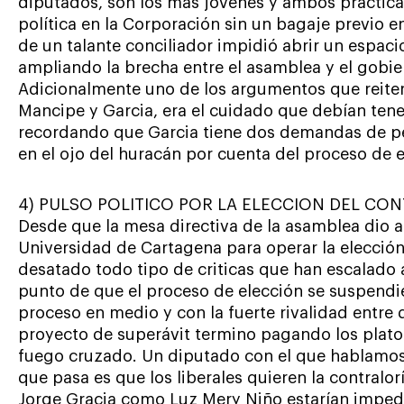
diputados, son los mas jóvenes y ambos prácticam
política en la Corporación sin un bagaje previo en
de un talante conciliador impidió abrir un espaci
ampliando la brecha entre el asamblea y el gobi
Adicionalmente uno de los argumentos que reiter
Mancipe y Garcia, era el cuidado que debían ten
recordando que Garcia tiene dos demandas de pe
en el ojo del huracán por cuenta del proceso de e
4) PULSO POLITICO POR LA ELECCION DEL C
Desde que la mesa directiva de la asamblea dio a 
Universidad de Cartagena para operar la elección
desatado todo tipo de criticas que han escalado a 
punto de que el proceso de elección se suspendie
proceso en medio y con la fuerte rivalidad entre 
proyecto de superávit termino pagando los plato
fuego cruzado. Un diputado con el que hablamos 
que pasa es que los liberales quieren la contralor
Jorge Gracia como Luz Mery Niño estarían imped