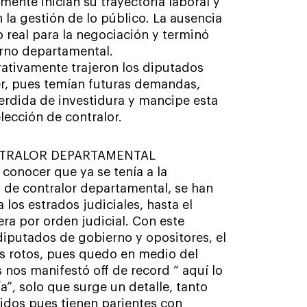
ente inician su trayectoria laboral y
 la gestión de lo público. La ausencia
o real para la negociación y terminó
erno departamental.
ativamente trajeron los diputados
er, pues temían futuras demandas,
rdida de investidura y mancipe esta
lección de contralor.
ONTRALOR DEPARTAMENTAL
conocer que ya se tenía a la
 de contralor departamental, se han
los estrados judiciales, hasta el
ra por orden judicial. Con este
diputados de gobierno y opositores, el
s rotos, pues quedo en medio del
nos manifestó off de record “ aquí lo
ía”, solo que surge un detalle, tanto
idos pues tienen parientes con