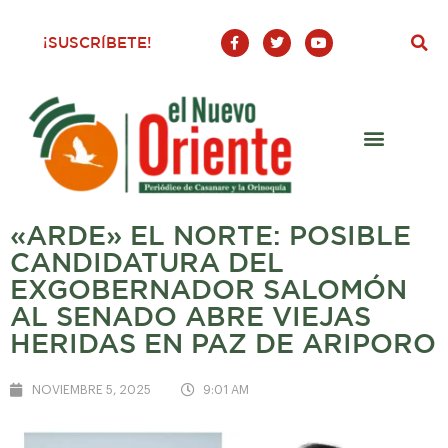
F
T
Y
¡SUSCRÍBETE!
a
w
o
c
i
u
e
t
t
b
t
u
o
e
b
o
r
e
k
-
f
«ARDE» EL NORTE: POSIBLE
CANDIDATURA DEL
EXGOBERNADOR SALOMÓN
AL SENADO ABRE VIEJAS
HERIDAS EN PAZ DE ARIPORO
NOVIEMBRE 5, 2025
9:01 AM