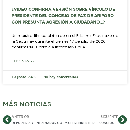
¿VIDEO CONFIRMA VERSIÓN SOBRE VÍNCULO DE
PRESIDENTE DEL CONCEJO DE PAZ DE ARIPORO
CON PRESUNTA AGRESIÓN A CIUDADANO…?
Un registro fílmico obtenido en el Billar «el Esquinazo de
la Séptima» durante el viernes 17 de julio de 2026,
confirmaría la primicia informativa que
LEER MÁS >>
1 agosto 2026
No hay comentarios
MÁS NOTICIAS
Ant
Si
ANTERIOR
SIGUIENTE
DEPORTISTA Y ENTRENADOR QUE CAYÓ DESDE 3er PISO DE GIMNASIO AL VACÍO PERMANECE EN CONDICIÓN DELICADA
VICEPRESIDENTE DEL CONCEJO DE PAZ DE ARIPORO «CACHETEÓ» A CONCEJAL QUE PIDIÓ «MÁS COMPROMISO CON EL TRABAJO»…