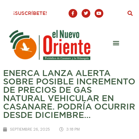
F
T
Y
¡SUSCRÍBETE!
a
w
o
c
i
u
e
t
t
b
t
u
o
e
b
o
r
e
k
-
f
ENERCA LANZA ALERTA
SOBRE POSIBLE INCREMENTO
DE PRECIOS DE GAS
NATURAL VEHICULAR EN
CASANARE. PODRÍA OCURRIR
DESDE DICIEMBRE…
SEPTIEMBRE 26, 2025
3:18 PM