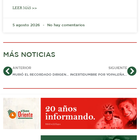
LEER MÁS >>
5 agosto 2026
No hay comentarios
MÁS NOTICIAS
Ant
Si
ANTERIOR
SIGUIENTE
MURIÓ EL RECORDADO DIRIGENTE CÍVICO Y TRABAJADOR DE LA SALUD EN YOPAL, PABLO HERNANDO RODRÍGUEZ PÁEZ
INCERTIDUMBRE POR YOPALEÑA QUE VIAJÓ A UCRANIA: FAMILIA NO CREE QUE MURIÓ EN COMBATE Y CONVOCÓ A ORACIÓN POR SU REGRESO