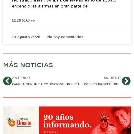
registrado a las 7:34 a. m. de este lunes 10 de agosto
encendió las alarmas en gran parte del
LEER MÁS >>
10 agosto 2026
No hay comentarios
MÁS NOTICIAS
Ant
Si
ANTERIOR
SIGUIENTE
FAMILIA DENUNCIA CONDICIONES INSALUBRES EN LA ATENCIÓN DE FUNERARIA EN YOPAL. ALCALDÍA INVESTIGA…
POLICÍA JUSTIFICÓ PROCEDIMIENTO DONDE SE ALEGA PRESUNTO ABUSO EN UN CAI CONTRA UNA MUJER