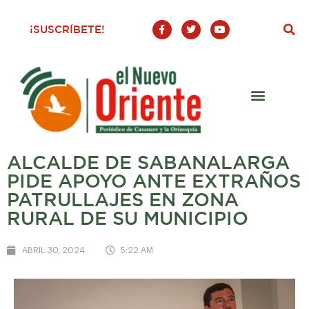
F
T
Y
¡SUSCRÍBETE!
a
w
o
c
i
u
e
t
t
b
t
u
o
e
b
o
r
e
k
-
f
ALCALDE DE SABANALARGA
PIDE APOYO ANTE EXTRAÑOS
PATRULLAJES EN ZONA
RURAL DE SU MUNICIPIO
ABRIL 30, 2024
5:22 AM