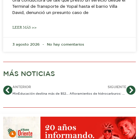
Una conductora de taxi que prestó un servicio desde el
Terminal de Transporte de Yopal hasta el barrio Villa
David, denunció un presunto caso de
LEER MÁS >>
3 agosto 2026
No hay comentarios
MÁS NOTICIAS
Ant
Si
ANTERIOR
SIGUIENTE
MinEducación destina más de $522.000 millones para 41 proyectos de infraestructura para la educación superior
Afloramientos de hidrocarburos: Casanare a la expectativa por audiencia ambiental de la ANLA