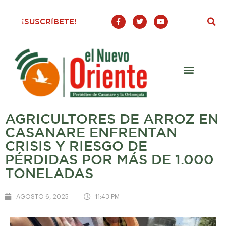
F
T
Y
¡SUSCRÍBETE!
a
w
o
c
i
u
e
t
t
b
t
u
o
e
b
o
r
e
k
-
f
AGRICULTORES DE ARROZ EN
CASANARE ENFRENTAN
CRISIS Y RIESGO DE
PÉRDIDAS POR MÁS DE 1.000
TONELADAS
AGOSTO 6, 2025
11:43 PM