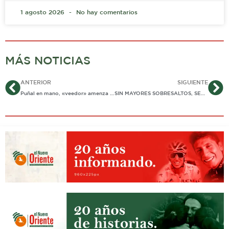
1 agosto 2026
No hay comentarios
MÁS NOTICIAS
Ant
Si
ANTERIOR
SIGUIENTE
Puñal en mano, «veedor» amenza a funcionario.
SIN MAYORES SOBRESALTOS, SECRETARIO DE GOBIERNO SUPERÓ «DEBATE» DE CONTROL POLÍTICO EN CONCEJO DE YOPAL