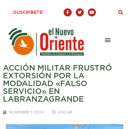
F
T
Y
¡SUSCRÍBETE!
a
w
o
c
i
u
e
t
t
b
t
u
o
e
b
o
r
e
k
-
f
ACCIÓN MILITAR FRUSTRÓ
EXTORSIÓN POR LA
MODALIDAD «FALSO
SERVICIO» EN
LABRANZAGRANDE
NOVIEMBRE 7, 2024
4:50 AM