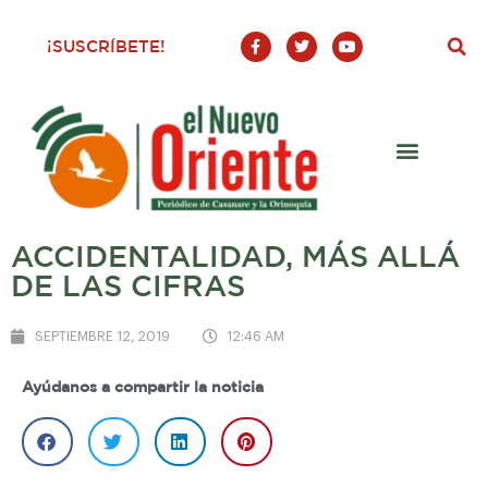
F
T
Y
¡SUSCRÍBETE!
a
w
o
c
i
u
e
t
t
b
t
u
o
e
b
o
r
e
k
-
f
ACCIDENTALIDAD, MÁS ALLÁ
DE LAS CIFRAS
SEPTIEMBRE 12, 2019
12:46 AM
Ayúdanos a compartir la noticia