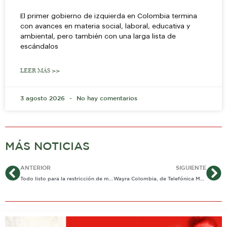
El primer gobierno de izquierda en Colombia termina
con avances en materia social, laboral, educativa y
ambiental, pero también con una larga lista de
escándalos
LEER MÁS >>
3 agosto 2026
No hay comentarios
MÁS NOTICIAS
Ant
Si
ANTERIOR
SIGUIENTE
Todo listo para la restricción de motos.
Wayra Colombia, de Telefónica Movistar, invierte en el emprendimiento colombiano Espacios Digitales IoT