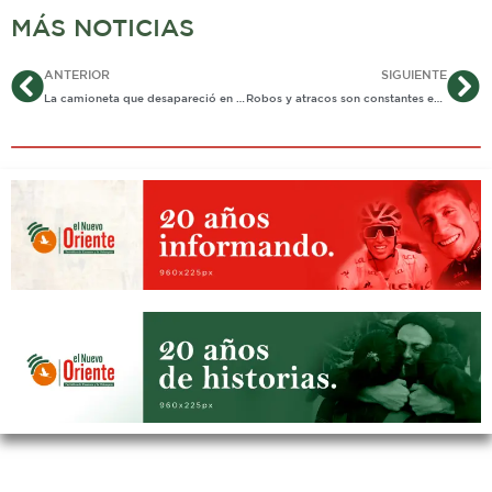
MÁS NOTICIAS
Ant
Si
ANTERIOR
SIGUIENTE
La camioneta que desapareció en el aire (Informe especial)
Robos y atracos son constantes en la comuna 6 de Yopal, denuncian habitantes