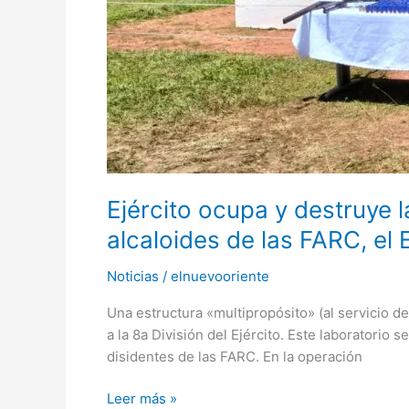
«refinaba»
alcaloides
de
las
FARC,
el
ELN
y
Clan
del
Ejército ocupa y destruye 
Golfo
alcaloides de las FARC, el 
Noticias
/
elnuevooriente
Una estructura «multipropósito» (al servicio d
a la 8a División del Ejército. Este laboratorio 
disidentes de las FARC. En la operación
Leer más »