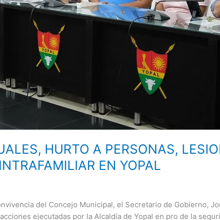
ALES, HURTO A PERSONAS, LESI
INTRAFAMILIAR EN YOPAL
nvivencia del Concejo Municipal, el Secretario de Gobierno, Jo
as acciones ejecutadas por la Alcaldía de Yopal en pro de la segu