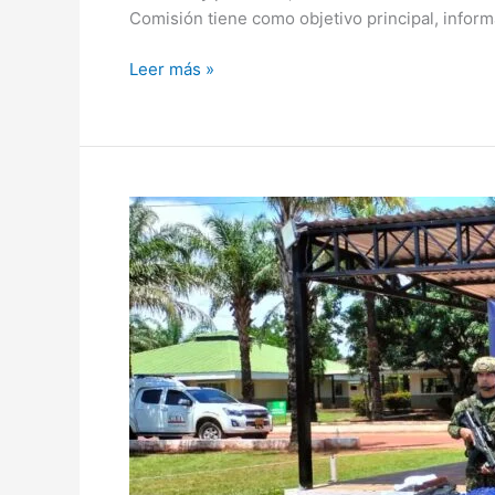
Comisión tiene como objetivo principal, inform
Leer más »
Ejército
ocupa
y
destruye
laboratorio
para
procesar
cocaína
en
el
Vichada: