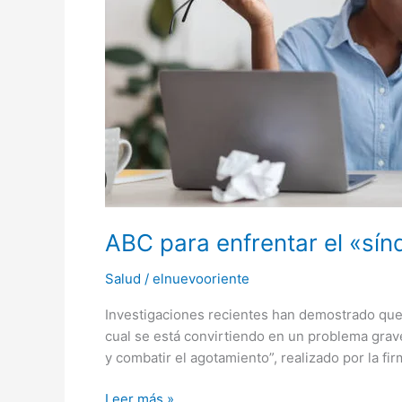
burnout»
o
agotamiento
laboral
en
los
trabajadores
ABC para enfrentar el «sín
Salud
/
elnuevooriente
Investigaciones recientes han demostrado que
cual se está convirtiendo en un problema grav
y combatir el agotamiento”, realizado por la f
Leer más »