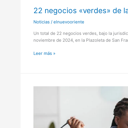
22 negocios «verdes» de l
Noticias
/
elnuevooriente
Un total de 22 negocios verdes, bajo la jurisdi
noviembre de 2024, en la Plazoleta de San Fran
Leer más »
ABC
para
enfrentar
el
«síndrome
de