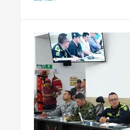
AUMENTAN
DELITOS
SEXUALES,
HURTO
A
PERSONAS,
LESIONES
PERSONALES,
EXTORSIÓN
Y
VIOLENCIA
INTRAFAMILIAR
EN
YOPAL