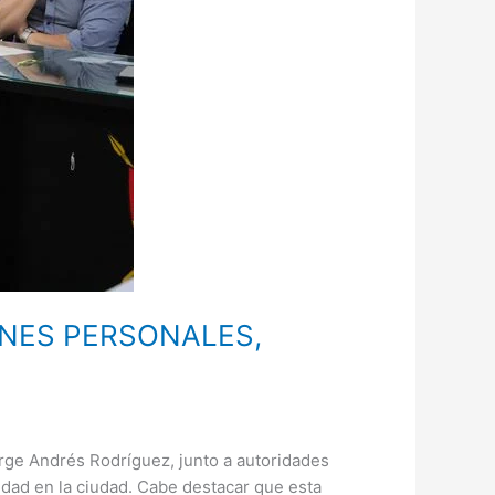
ONES PERSONALES,
rge Andrés Rodríguez, junto a autoridades
ridad en la ciudad. Cabe destacar que esta