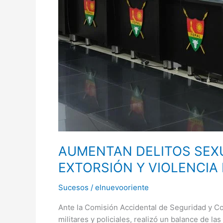
AUMENTAN DELITOS SEXU
EXTORSIÓN Y VIOLENCIA 
Sucesos
/
elnuevooriente
Ante la Comisión Accidental de Seguridad y Co
militares y policiales, realizó un balance de l