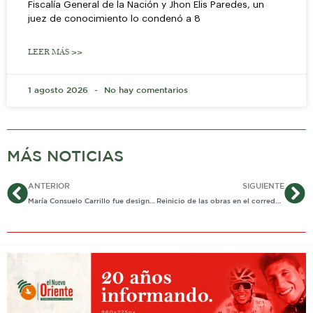
Fiscalía General de la Nación y Jhon Elis Paredes, un
juez de conocimiento lo condenó a 8
LEER MÁS >>
1 agosto 2026
No hay comentarios
MÁS NOTICIAS
Ant
Si
ANTERIOR
SIGUIENTE
María Consuelo Carrillo fue designada como nueva gerente de SAYOP S.A.S E.S.P
Reinicio de las obras en el corredor Villavicencio – Yopal asciende al 40%, con más de 2.300 personas reactivadas