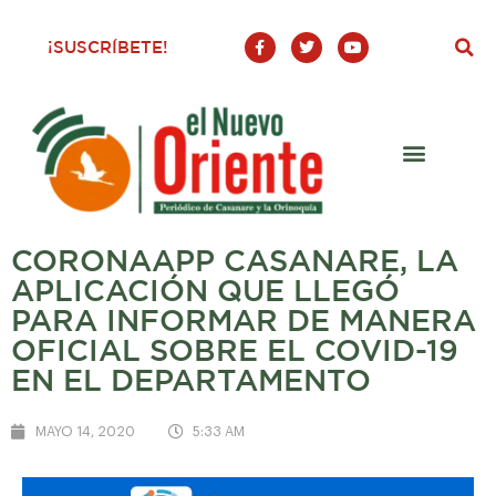
F
T
Y
¡SUSCRÍBETE!
a
w
o
c
i
u
e
t
t
b
t
u
o
e
b
o
r
e
k
-
f
CORONAAPP CASANARE, LA
APLICACIÓN QUE LLEGÓ
PARA INFORMAR DE MANERA
OFICIAL SOBRE EL COVID-19
EN EL DEPARTAMENTO
MAYO 14, 2020
5:33 AM